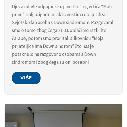
Djeca mlađe odgojne skupine Dječjeg vrtića “Mali
princ” Dalj prigodnim aktivnostima obilježili su
Svjetski dan osoba s Down sindromom. Razgovarali
smo o tome zbog čega 21.03. oblačimo različite
čarape, potom smo pročitali slikovnicu “Moja
prijateljica ima Down sindrom” što nas je
potaknulo na razgovor o osobama s Down
sindromom i zbog čega su oni posebni.
VIŠE