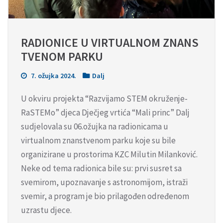
RADIONICE U VIRTUALNOM ZNANS
TVENOM PARKU
7. ožujka 2024.
Dalj
U okviru projekta “Razvijamo STEM okruženje-
RaSTEMo” djeca Dječjeg vrtića “Mali princ” Dalj
sudjelovala su 06.ožujka na radionicama u
virtualnom znanstvenom parku koje su bile
organizirane u prostorima KZC Milutin Milanković.
Neke od tema radionica bile su: prvi susret sa
svemirom, upoznavanje s astronomijom, istraži
svemir, a program je bio prilagođen određenom
uzrastu djece.