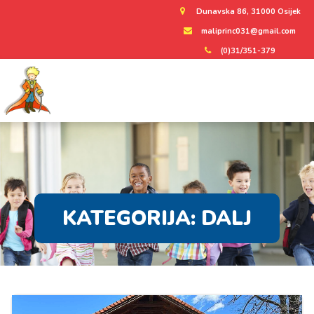
Dunavska 86, 31000 Osijek
maliprinc031@gmail.com
(0)31/351-379
KATEGORIJA:
DALJ