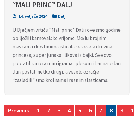
“MALI PRINC” DALJ
14. veljače 2024.
Dalj
U Dječjem vrtiću “Mali princ” Dalj i ove smo godine
obilježili karnevalsko vrijeme. Među brojnim
maskama i kostimima isticala se vesela družina
princeza, super junaka i likova iz bajki. Sve ovo
popratili smo raznim igrama i plesom i bar na jedan
dan postali netko drugi, a veselo ozračje
“zasladili” smo krofnama i raznim slasticama.
Previous
1
2
3
4
5
6
7
8
9
1