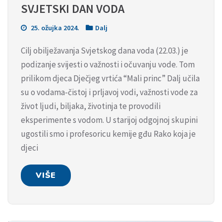
SVJETSKI DAN VODA
25. ožujka 2024.
Dalj
Cilj obilježavanja Svjetskog dana voda (22.03.) je
podizanje svijesti o važnosti i očuvanju vode. Tom
prilikom djeca Dječjeg vrtića “Mali princ” Dalj učila
su o vodama-čistoj i prljavoj vodi, važnosti vode za
život ljudi, biljaka, životinja te provodili
eksperimente s vodom. U starijoj odgojnoj skupini
ugostili smo i profesoricu kemije gđu Rako koja je
djeci
VIŠE