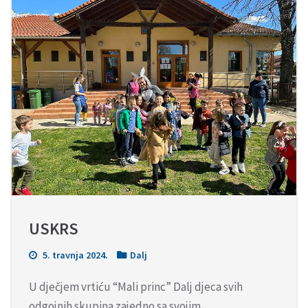
USKRS
5. travnja 2024.
Dalj
U dječjem vrtiću “Mali princ” Dalj djeca svih
odgojnih skupina zajedno sa svojim