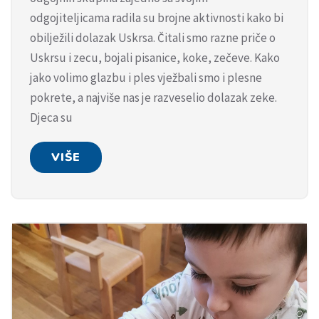
odgojiteljicama radila su brojne aktivnosti kako bi
obilježili dolazak Uskrsa. Čitali smo razne priče o
Uskrsu i zecu, bojali pisanice, koke, zečeve. Kako
jako volimo glazbu i ples vježbali smo i plesne
pokrete, a najviše nas je razveselio dolazak zeke.
Djeca su
VIŠE