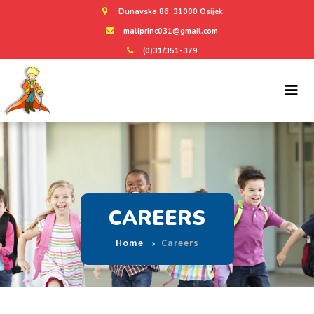
Dunavska 86, 31000 Osijek
maliprinc031@gmail.com
(0)31/351-379
CAREERS
Home
Careers