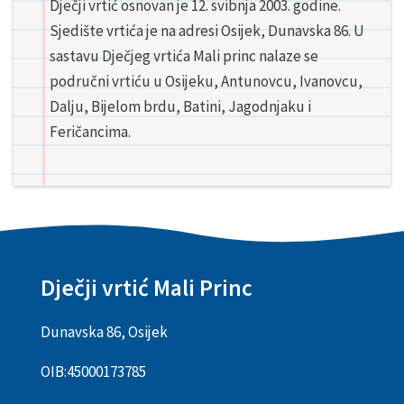
Dječji vrtić osnovan je 12. svibnja 2003. godine.
Sjedište vrtića je na adresi Osijek, Dunavska 86. U
sastavu Dječjeg vrtića Mali princ nalaze se
područni vrtiću u Osijeku, Antunovcu, Ivanovcu,
Dalju, Bijelom brdu, Batini, Jagodnjaku i
Feričancima.
Dječji vrtić Mali Princ
Dunavska 86, Osijek
OIB:
45000173785