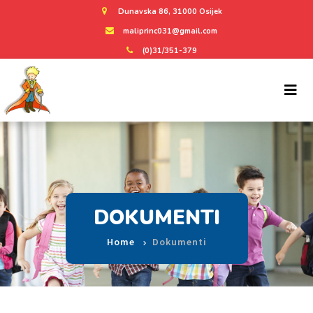
Dunavska 86, 31000 Osijek
maliprinc031@gmail.com
(0)31/351-379
DOKUMENTI
Home
Dokumenti