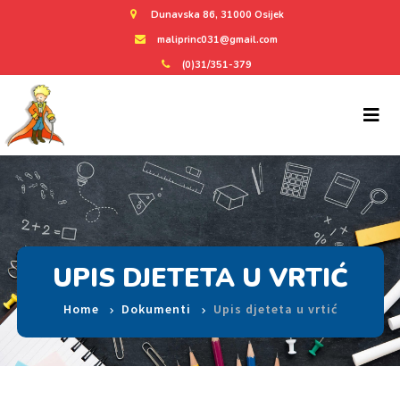
Dunavska 86, 31000 Osijek
maliprinc031@gmail.com
(0)31/351-379
UPIS DJETETA U VRTIĆ
Home
Dokumenti
Upis djeteta u vrtić