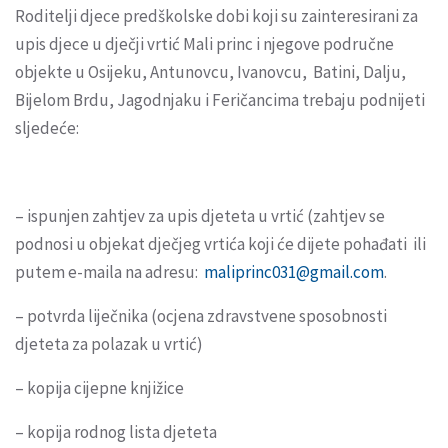
Roditelji djece predškolske dobi koji su zainteresirani za
upis djece u dječji vrtić Mali princ i njegove područne
objekte u Osijeku, Antunovcu, Ivanovcu, Batini, Dalju,
Bijelom Brdu, Jagodnjaku i Feričancima trebaju podnijeti
sljedeće:
– ispunjen zahtjev za upis djeteta u vrtić (zahtjev se
podnosi u objekat dječjeg vrtića koji će dijete pohađati ili
putem e-maila na adresu:
maliprinc031@gmail.com
.
– potvrda liječnika (ocjena zdravstvene sposobnosti
djeteta za polazak u vrtić)
– kopija cijepne knjižice
– kopija rodnog lista djeteta