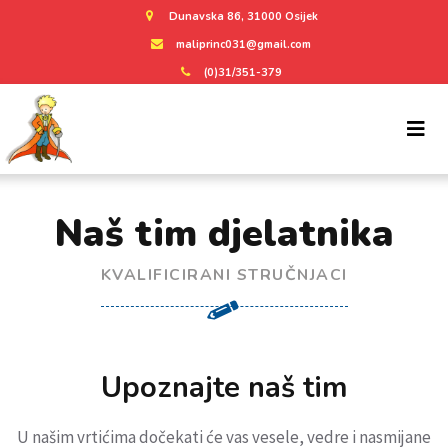
Dunavska 86, 31000 Osijek
maliprinc031@gmail.com
(0)31/351-379
Naš tim djelatnika
KVALIFICIRANI STRUČNJACI
Upoznajte naš tim
U našim vrtićima dočekati će vas vesele, vedre i nasmijane