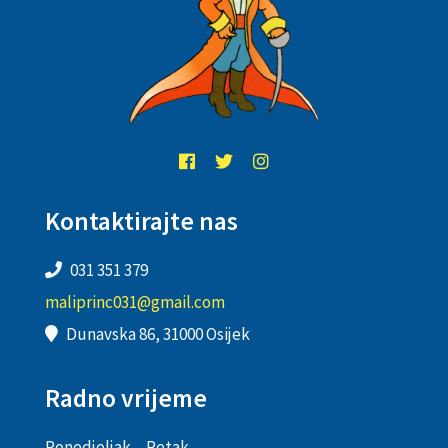
Kontaktirajte nas
031 351 379
maliprinc031@gmail.com
Dunavska 86, 31000 Osijek
Radno vrijeme
Ponedjeljak – Petak