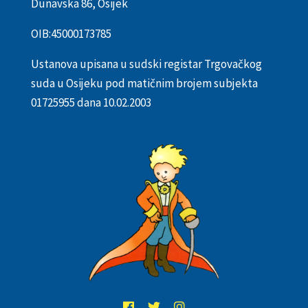
Dunavska 86, Osijek
OIB:
45000173785
Ustanova upisana u sudski registar Trgovačkog
suda u Osijeku pod matičnim brojem subjekta
01725955 dana 10.02.2003