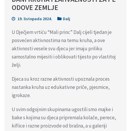
ODOVE ZEMLJE
19. listopada 2024.
Dalj
U Dječjem vrtiću “Mali princ” Dalj cijeli tjedan je
posvećen aktivnostima na temu kruha, a ove
aktivnosti vesele svu djecu jer imaju priliku
samostalno mijesiti i oblikovati tijesto po vlastitoj
želji.
Djeca su kroz razne aktivnosti upoznala proces
nastanka kruha uz edukativne priče, pjesmice,
igrokaze.
U svim odgojnim skupinama ugostili smo majke i
bake s kojima su djeca pripremala kolače, perece,
kiflice i razne proizvode od brašna, a u galeriji