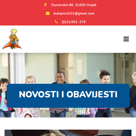
Dunavska 86, 31000 Osijek
maliprinc031@gmail.com
(0)31/351-379
NOVOSTI I OBAVIJESTI