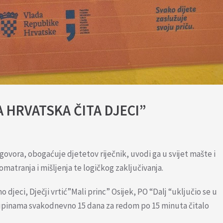
LA HRVATSKA ČITA DJECI”
govora, obogaćuje djetetov riječnik, uvodi ga u svijet mašte i
matranja i mišljenja te logičkog zaključivanja.
djeci, Dječji vrtić”Mali princ” Osijek, PO “Dalj “uključio se u
kupinama svakodnevno 15 dana za redom po 15 minuta čitalo