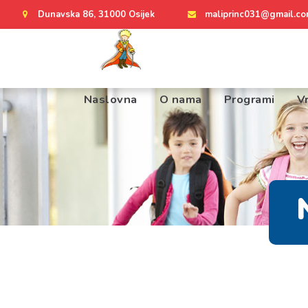
Dunavska 86, 31000 Osijek
maliprinc031@gmail.c
Naslovna
O nama
Programi
Vr