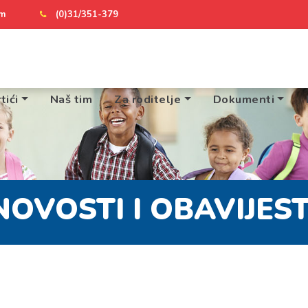
om
(0)31/351-379
tići
Naš tim
Za roditelje
Dokumenti
NOVOSTI I OBAVIJEST