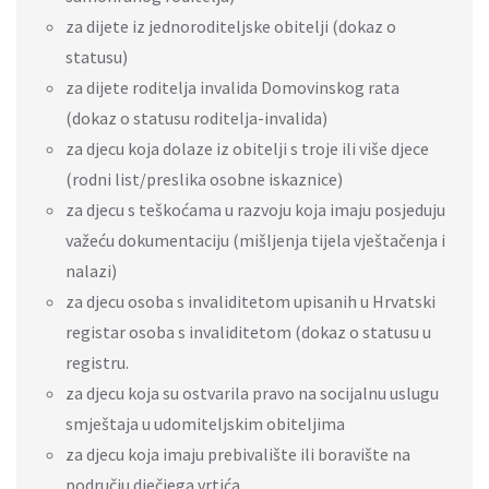
za dijete iz jednoroditeljske obitelji (dokaz o
statusu)
za dijete roditelja invalida Domovinskog rata
(dokaz o statusu roditelja-invalida)
za djecu koja dolaze iz obitelji s troje ili više djece
(rodni list/preslika osobne iskaznice)
za djecu s teškoćama u razvoju koja imaju posjeduju
važeću dokumentaciju (mišljenja tijela vještačenja i
nalazi)
za djecu osoba s invaliditetom upisanih u Hrvatski
registar osoba s invaliditetom (dokaz o statusu u
registru.
za djecu koja su ostvarila pravo na socijalnu uslugu
smještaja u udomiteljskim obiteljima
za djecu koja imaju prebivalište ili boravište na
području dječjega vrtića