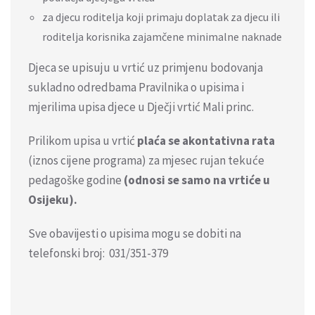
za djecu roditelja koji primaju doplatak za djecu ili
roditelja korisnika zajamčene minimalne naknade
Djeca se upisuju u vrtić uz primjenu bodovanja
sukladno odredbama Pravilnika o upisima i
mjerilima upisa djece u Dječji vrtić Mali princ.
Prilikom upisa u vrtić
plaća se akontativna rata
(iznos cijene programa) za mjesec rujan tekuće
pedagoške godine
(odnosi se samo na vrtiće u
Osijeku).
Sve obavijesti o upisima mogu se dobiti na
telefonski broj: 031/351-379