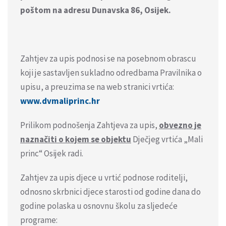
poštom na adresu Dunavska 86, Osijek.
Zahtjev za upis podnosi se na posebnom obrascu
koji je sastavljen sukladno odredbama Pravilnika o
upisu, a preuzima se na web stranici vrtića:
www.dvmaliprinc.hr
Prilikom podnošenja Zahtjeva za upis,
obvezno je
naznačiti o kojem se objektu
Dječjeg vrtića „Mali
princ“ Osijek radi.
Zahtjev za upis djece u vrtić podnose roditelji,
odnosno skrbnici djece starosti od godine dana do
godine polaska u osnovnu školu za sljedeće
programe: