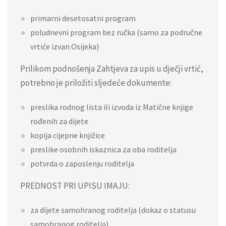
primarni desetosatni program
poludnevni program bez ručka (samo za područne
vrtiće izvan Osijeka)
Prilikom podnošenja Zahtjeva za upis u dječji vrtić,
potrebno je priložiti sljedeće dokumente:
preslika rodnog lista ili izvoda iz Matične knjige
rođenih za dijete
kopija cijepne knjižice
preslike osobnih iskaznica za oba roditelja
potvrda o zaposlenju roditelja
PREDNOST PRI UPISU IMAJU:
za dijete samohranog roditelja (dokaz o statusu
samohranog roditelja)