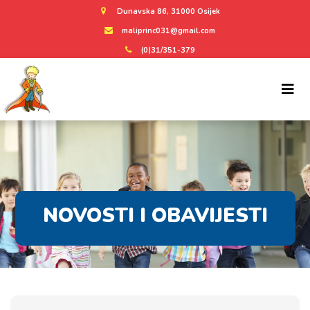
Dunavska 86, 31000 Osijek
maliprinc031@gmail.com
(0)31/351-379
NOVOSTI I OBAVIJESTI