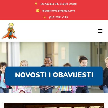
Dunavska 86, 31000 Osijek
maliprinc031@gmail.com
(0)31/351-379
NOVOSTI I OBAVIJESTI