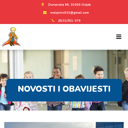
Dunavska 86, 31000 Osijek
maliprinc031@gmail.com
(0)31/351-379
NOVOSTI I OBAVIJESTI