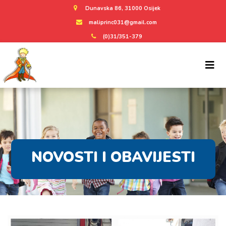
Dunavska 86, 31000 Osijek
maliprinc031@gmail.com
(0)31/351-379
NOVOSTI I OBAVIJESTI