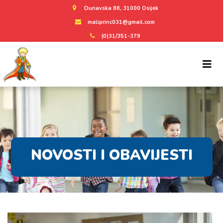
Dunavska 86, 31000 Osijek
maliprinc031@gmail.com
(0)31/351-379
NOVOSTI I OBAVIJESTI