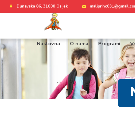
Dunavska 86, 31000 Osijek
maliprinc031@gmail.c
Naslovna
O nama
Programi
Vr