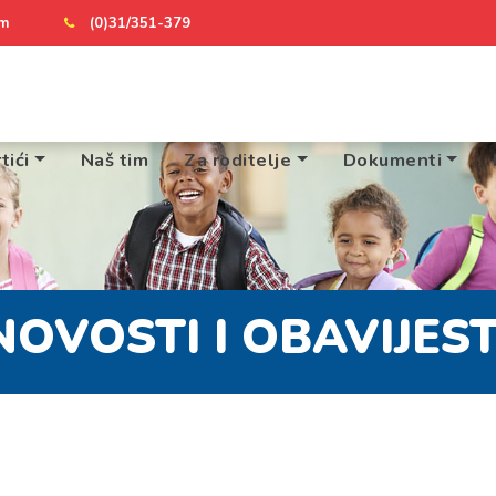
om
(0)31/351-379
tići
Naš tim
Za roditelje
Dokumenti
NOVOSTI I OBAVIJEST