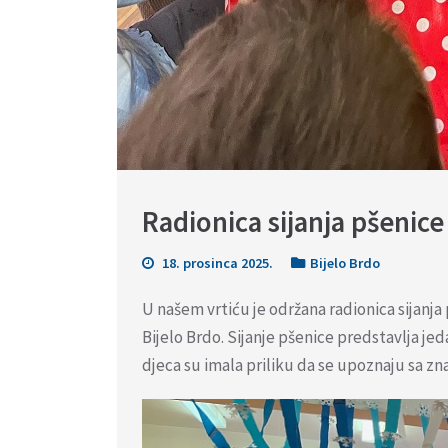
Radionica sijanja pšenice
18. prosinca 2025.
Bijelo Brdo
U našem vrtiću je održana radionica sijanj
Bijelo Brdo. Sijanje pšenice predstavlja jed
djeca su imala priliku da se upoznaju sa zn