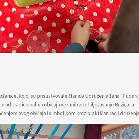
a pšenice, kojoj su prisustvovale članice Udruženja žena “Pudar
an od tradicionalnih običaja vezanih za obilježavanje Božića, a
ačenjem ovog običaja i simbolikom kroz praktičan rad i druženje