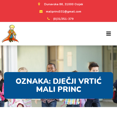
Dunavska 86, 31000 Osijek
maliprinc031@gmail.com
(0)31/351-379
OZNAKA:
DJEČJI VRTIĆ
MALI PRINC