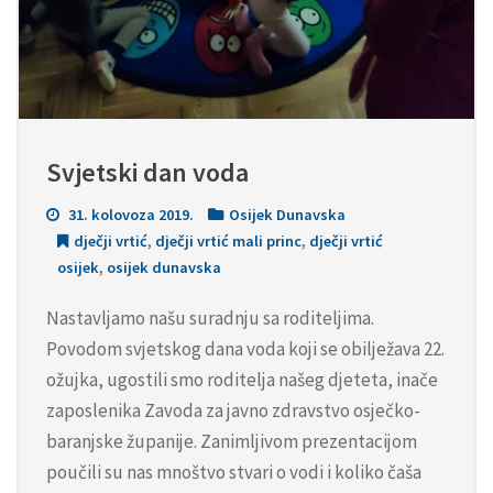
Svjetski dan voda
31. kolovoza 2019.
Osijek Dunavska
dječji vrtić
,
dječji vrtić mali princ
,
dječji vrtić
osijek
,
osijek dunavska
Nastavljamo našu suradnju sa roditeljima.
Povodom svjetskog dana voda koji se obilježava 22.
ožujka, ugostili smo roditelja našeg djeteta, inače
zaposlenika Zavoda za javno zdravstvo osječko-
baranjske županije. Zanimljivom prezentacijom
poučili su nas mnoštvo stvari o vodi i koliko čaša