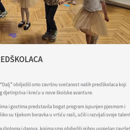
REDŠKOLACA
“Dalj” obilježili smo završnu svečanost naših predškolaca koji
 djetinjstva i kreću u nove školske avanture.
ljima i gostima predstavila bogat program ispunjen pjesmom i
o su tijekom boravka u vrtiću rasli, učili i razvijali svoje talen
 diploma i darova, kojima smo obilježili njihov uspješan završe