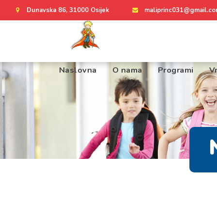
Dunavska 86, 31000 Osijek
maliprinc031@gmail.c
Naslovna
O nama
Programi
Vr