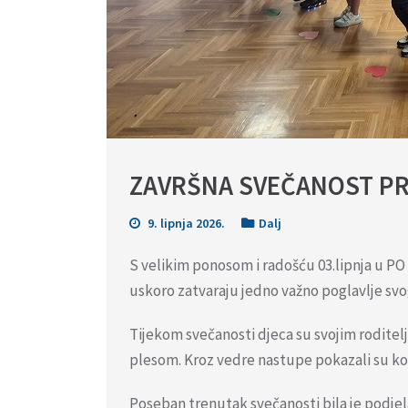
ZAVRŠNA SVEČANOST P
9. lipnja 2026.
Dalj
S velikim ponosom i radošću 03.lipnja u PO 
uskoro zatvaraju jedno važno poglavlje svog
Tijekom svečanosti djeca su svojim rodite
plesom. Kroz vedre nastupe pokazali su kolik
Poseban trenutak svečanosti bila je podjela