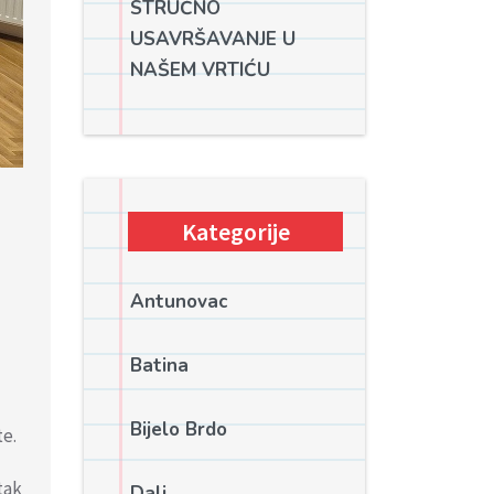
STRUČNO
USAVRŠAVANJE U
NAŠEM VRTIĆU
Kategorije
Antunovac
Batina
Bijelo Brdo
te.
tak
Dalj