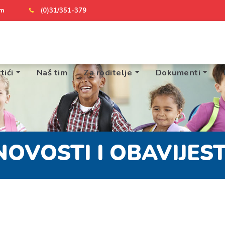
om
(0)31/351-379
tići
Naš tim
Za roditelje
Dokumenti
NOVOSTI I OBAVIJEST