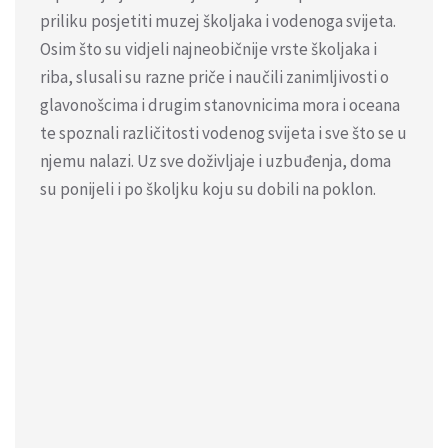
priliku posjetiti muzej školjaka i vodenoga svijeta.
Osim što su vidjeli najneobičnije vrste školjaka i
riba, slusali su razne priče i naučili zanimljivosti o
glavonošcima i drugim stanovnicima mora i oceana
te spoznali različitosti vodenog svijeta i sve što se u
njemu nalazi. Uz sve doživljaje i uzbuđenja, doma
su ponijeli i po školjku koju su dobili na poklon.