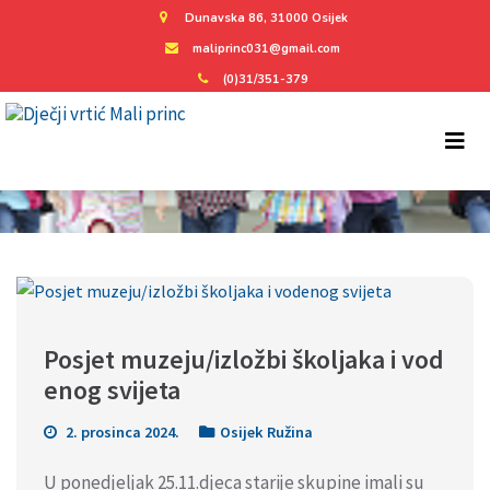
Dunavska 86, 31000 Osijek
maliprinc031@gmail.com
(0)31/351-379
Posjet muzeju/izložbi školjaka i vod
enog svijeta
2. prosinca 2024.
Osijek Ružina
U ponedjeljak 25.11.djeca starije skupine imali su