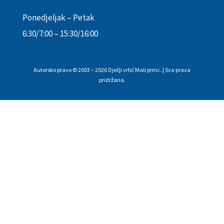
Ponedjeljak – Petak
6:30/7:00 – 15:30/16:00
Autorsko pravo © 2003 – 2026 Dječji vrtić Mali princ. | Sva prava
pridržana.