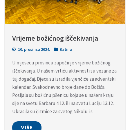
Vrijeme božićnog iščekivanja
10. prosinca 2024.
Batina
U mjesecu prosincu započinje vrijeme božićnog
iščekivanja. U našem vrtiću aktivnosti su vezane za
taj događaj. Djeca su izradila vjenčiće za adventski
kalendar. Svakodnevno broje dane do Božića.
Posijala su božićnu pšenicu koja se u našem kraju
sije na svetu Barbaru 4.12. ili na svetu Luciju 13.12.
Ukrasila su čizmice za svetog Nikolu i s
VIŠE