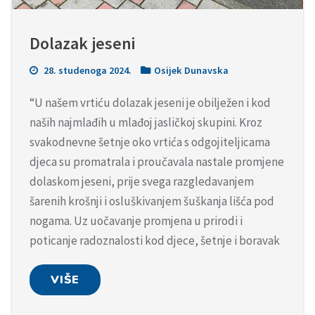
Dolazak jeseni
28. studenoga 2024.
Osijek Dunavska
“U našem vrtiću dolazak jeseni je obilježen i kod
naših najmlađih u mlađoj jasličkoj skupini. Kroz
svakodnevne šetnje oko vrtića s odgojiteljicama
djeca su promatrala i proučavala nastale promjene
dolaskom jeseni, prije svega razgledavanjem
šarenih krošnji i osluškivanjem šuškanja lišća pod
nogama. Uz uočavanje promjena u prirodi i
poticanje radoznalosti kod djece, šetnje i boravak
VIŠE