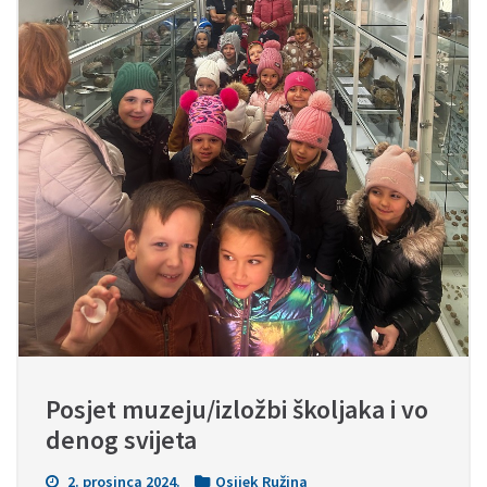
Posjet muzeju/izložbi školjaka i vo
denog svijeta
2. prosinca 2024.
Osijek Ružina