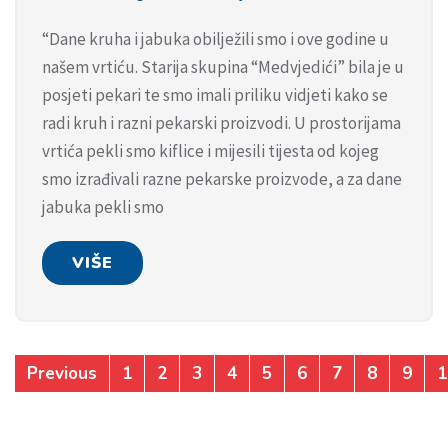
“Dane kruha i jabuka obilježili smo i ove godine u
našem vrtiću. Starija skupina “Medvjedići” bila je u
posjeti pekari te smo imali priliku vidjeti kako se
radi kruh i razni pekarski proizvodi. U prostorijama
vrtića pekli smo kiflice i mijesili tijesta od kojeg
smo izrađivali razne pekarske proizvode, a za dane
jabuka pekli smo
VIŠE
Previous
1
2
3
4
5
6
7
8
9
1