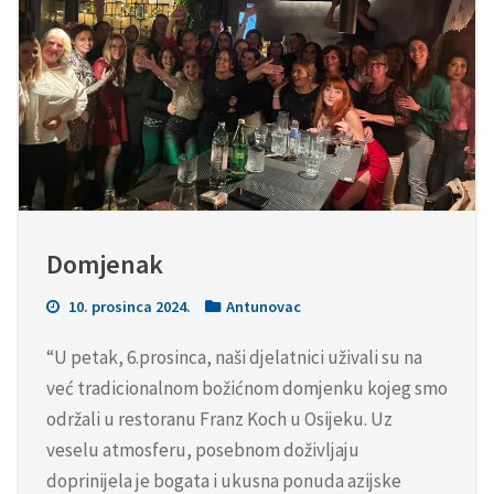
Domjenak
10. prosinca 2024.
Antunovac
“U petak, 6.prosinca, naši djelatnici uživali su na
već tradicionalnom božićnom domjenku kojeg smo
održali u restoranu Franz Koch u Osijeku. Uz
veselu atmosferu, posebnom doživljaju
doprinijela je bogata i ukusna ponuda azijske