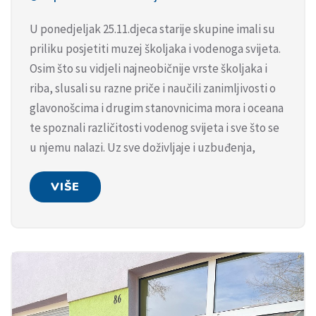
U ponedjeljak 25.11.djeca starije skupine imali su
priliku posjetiti muzej školjaka i vodenoga svijeta.
Osim što su vidjeli najneobičnije vrste školjaka i
riba, slusali su razne priče i naučili zanimljivosti o
glavonošcima i drugim stanovnicima mora i oceana
te spoznali različitosti vodenog svijeta i sve što se
u njemu nalazi. Uz sve doživljaje i uzbuđenja,
VIŠE