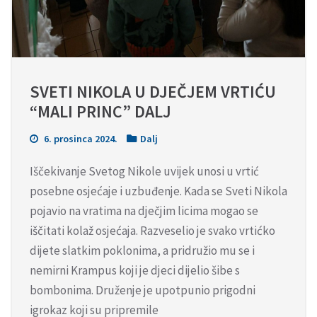
SVETI NIKOLA U DJEČJEM VRTIĆU 
“MALI PRINC” DALJ
6. prosinca 2024.
Dalj
Iščekivanje Svetog Nikole uvijek unosi u vrtić
posebne osjećaje i uzbuđenje. Kada se Sveti Nikola
pojavio na vratima na dječjim licima mogao se
iščitati kolaž osjećaja. Razveselio je svako vrtićko
dijete slatkim poklonima, a pridružio mu se i
nemirni Krampus koji je djeci dijelio šibe s
bombonima. Druženje je upotpunio prigodni
igrokaz koji su pripremile