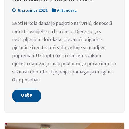
6. prosinca 2024.
Antunovac
Sveti Nikola danas je posjetio naš vrtić, donoseći
radost i osmijehe na lica djece. Djeca su ga s
nestrpljenjem dočekala, pjevajući prigodne
pjesmice i recitirajući stihove koje su marljivo
pripremali. Uz toplu riječ i osmijeh, svakom
djetetu darovao je mali poklončić, a pričao im je i o
važnosti dobrote, dijeljenja i pomaganja drugima.
Ovaj poseban
VIŠE