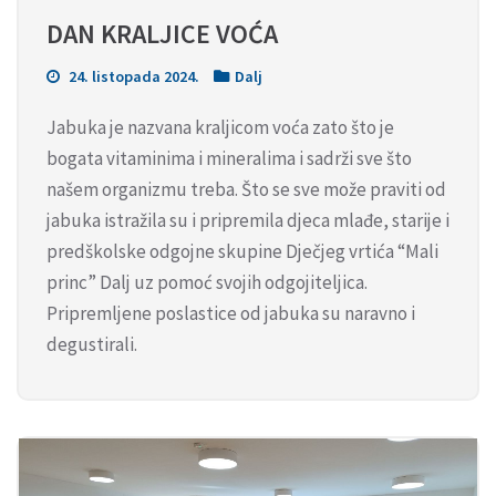
DAN KRALJICE VOĆA
24. listopada 2024.
Dalj
Jabuka je nazvana kraljicom voća zato što je
bogata vitaminima i mineralima i sadrži sve što
našem organizmu treba. Što se sve može praviti od
jabuka istražila su i pripremila djeca mlađe, starije i
predškolske odgojne skupine Dječjeg vrtića “Mali
princ” Dalj uz pomoć svojih odgojiteljica.
Pripremljene poslastice od jabuka su naravno i
degustirali.