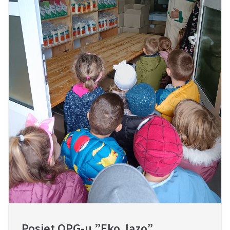
Posjet OPG-u ”Eko Jazo”