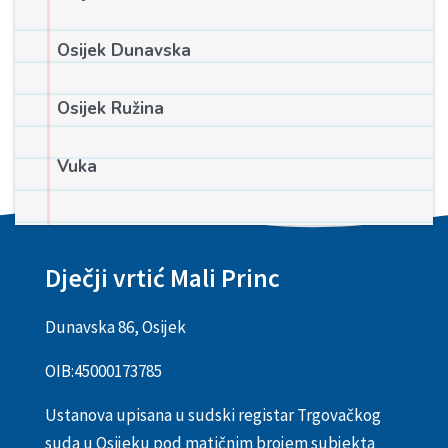
Osijek Dunavska
Osijek Ružina
Vuka
Dječji vrtić Mali Princ
Dunavska 86, Osijek
OIB:
45000173785
Ustanova upisana u sudski registar Trgovačkog
suda u Osijeku pod matičnim brojem subjekta