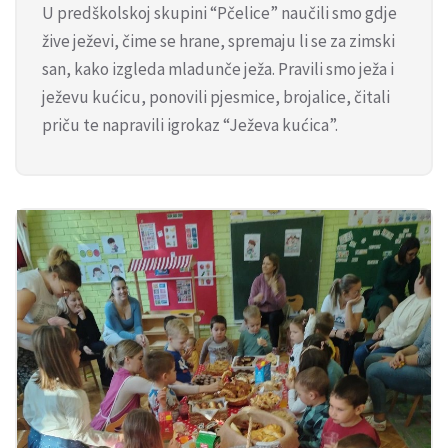
U predškolskoj skupini “Pčelice” naučili smo gdje
žive ježevi, čime se hrane, spremaju li se za zimski
san, kako izgleda mladunče ježa. Pravili smo ježa i
ježevu kućicu, ponovili pjesmice, brojalice, čitali
priču te napravili igrokaz “Ježeva kućica”.