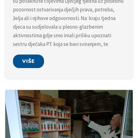
su potaknute ciljevima Dječjeg tjedna uz posebnu
pozornost ostvarivanja dječjih prava, potreba,
želja ali i njihove odgovornosti. Na kraju tjedna
djeca su sudjelovala u plesno-glazbenim
aktivnostima gdje smo imali priliku upoznati
sestru dječaka P.T. koja se bavi sviranjem, te
VIŠE