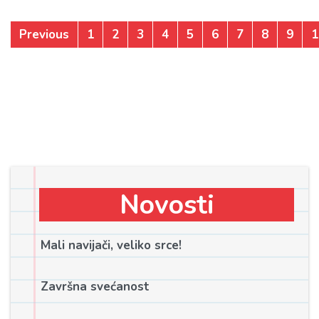
Previous
1
2
3
4
5
6
7
8
9
1
Novosti
Mali navijači, veliko srce!
Završna svećanost