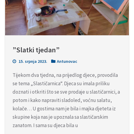
”Slatki tjedan”
15. srpnja 2023.
Antunovac
Tijekom dva tjedna, na prijedlog djece, provodila
se tema „Slastičarnica“. Djeca su imala priliku
doznati i otkriti što se sve prodaje u slastičarnici, a
potom i kako napraviti sladoled, voćnu salatu,
kolače… U gostima nam je bila i majka djeteta iz
skupine koja nas je upoznala sa slastičarskim
zanatom. I sama su djeca bila u