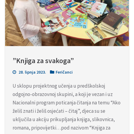
”Knjiga za svakoga”
28. lipnja 2023.
Feričanci
U sklopu projektnog učenja u predškolskoj
odgojno-obrazovnoj skupini, a koji je vezan i uz
Nacionalni program poticanja čitanja na temu “Ako
želiš znati i želiš osjećati – čitaj”, djeca su se
uključila u akciju prikupljanja knjiga, slikovnica,
romana, pripovijetki…pod nazivom “Knjiga za