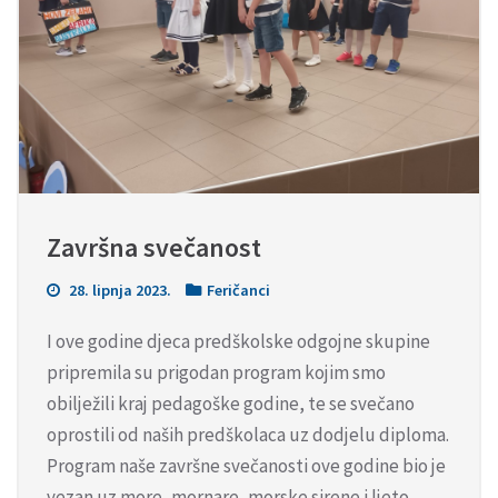
Završna svečanost
28. lipnja 2023.
Feričanci
I ove godine djeca predškolske odgojne skupine
pripremila su prigodan program kojim smo
obilježili kraj pedagoške godine, te se svečano
oprostili od naših predškolaca uz dodjelu diploma.
Program naše završne svečanosti ove godine bio je
vezan uz more, mornare, morske sirene i ljeto.