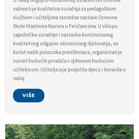
važnosti je kvalitetna suradnja sa pedagoškom
službom i učiteljima razredne nastave Osnovne
škole Vladimira Nazora u Feričancima. U sklopu
zajedničke suradnje i nastavka kontinuiranog
kvalitetnog odgojno-obrazovnog djelovanja, na
korist naših polaznika predškolaca, organiziran je
susret budućih prvašića s njihovom budućom
učiteljicom. Učiteljica je posjetila djecu i boravila u
našoj
VIŠE