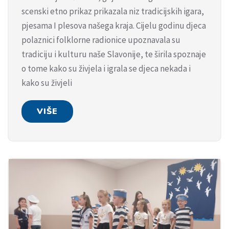
scenski etno prikaz prikazala niz tradicijskih igara,
pjesama I plesova našega kraja. Cijelu godinu djeca
polaznici folklorne radionice upoznavala su
tradiciju i kulturu naše Slavonije, te širila spoznaje
o tome kako su živjela i igrala se djeca nekada i
kako su živjeli
VIŠE