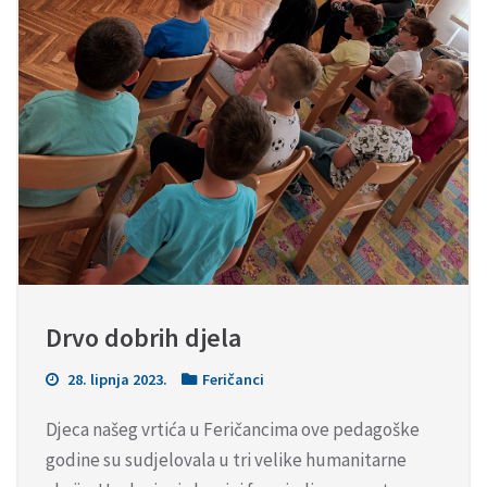
Drvo dobrih djela
28. lipnja 2023.
Feričanci
Djeca našeg vrtića u Feričancima ove pedagoške
godine su sudjelovala u tri velike humanitarne