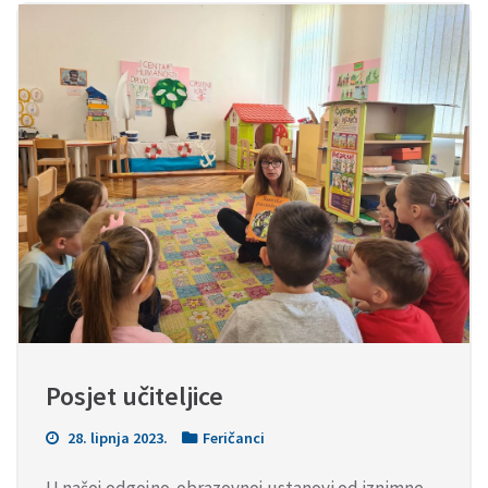
Posjet učiteljice
28. lipnja 2023.
Feričanci
U našoj odgojno-obrazovnoj ustanovi od iznimne