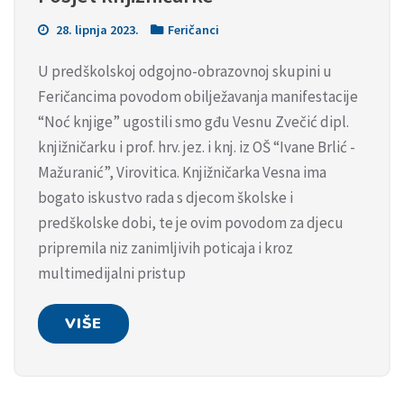
28. lipnja 2023.
Feričanci
U predškolskoj odgojno-obrazovnoj skupini u
Feričancima povodom obilježavanja manifestacije
“Noć knjige” ugostili smo gđu Vesnu Zvečić dipl.
knjižničarku i prof. hrv. jez. i knj. iz OŠ “Ivane Brlić -
Mažuranić”, Virovitica. Knjižničarka Vesna ima
bogato iskustvo rada s djecom školske i
predškolske dobi, te je ovim povodom za djecu
pripremila niz zanimljivih poticaja i kroz
multimedijalni pristup
VIŠE