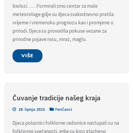
biolozi……Formirali smo centar za male
meteorologe gdje su djeca svakodnevno pratila
vrijeme i vremensku prognozu kao i promjene u
prirodi. Djeca su provodila pokuse vezane za
prirodne pojave rosu, mraz, maglu.
VIŠE
Čuvanje tradicije našeg kraja
28. lipnja 2023.
Feričanci
Djeca polaznici folklorne radionice nastupali su na
folklornoj svečanosti, gdje su kroz glazbeno