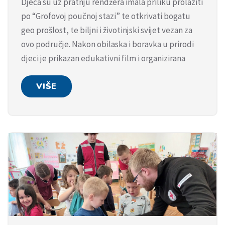
Djeca su uz pratnju rendžera imala priliku prolaziti
po “Grofovoj poučnoj stazi” te otkrivati bogatu
geo prošlost, te biljni i životinjski svijet vezan za
ovo područje. Nakon obilaska i boravka u prirodi
djeci je prikazan edukativni film i organizirana
VIŠE