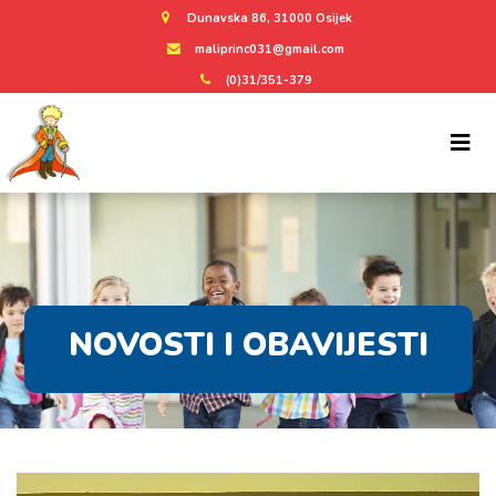
Dunavska 86, 31000 Osijek
maliprinc031@gmail.com
(0)31/351-379
NOVOSTI I OBAVIJESTI