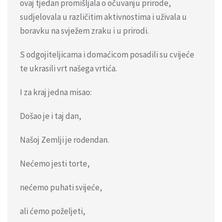
ovaj tjedan promišljala o očuvanju prirode,
sudjelovala u različitim aktivnostima i uživala u
boravku na svježem zraku i u prirodi.
S odgojiteljicama i domaćicom posadili su cvijeće
te ukrasili vrt našega vrtića.
I za kraj jedna misao:
Došao je i taj dan,
Našoj Zemlji je rođendan.
Nećemo jesti torte,
nećemo puhati svijeće,
ali ćemo poželjeti,