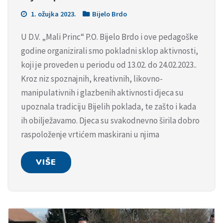
1. ožujka 2023.
Bijelo Brdo
U D.V. „Mali Princ“ P.O. Bijelo Brdo i ove pedagoške
godine organizirali smo pokladni sklop aktivnosti,
koji je proveden u periodu od 13.02. do 24.02.2023..
Kroz niz spoznajnih, kreativnih, likovno-
manipulativnih i glazbenih aktivnosti djeca su
upoznala tradiciju Bijelih poklada, te zašto i kada
ih obilježavamo. Djeca su svakodnevno širila dobro
raspoloženje vrtićem maskirani u njima
VIŠE