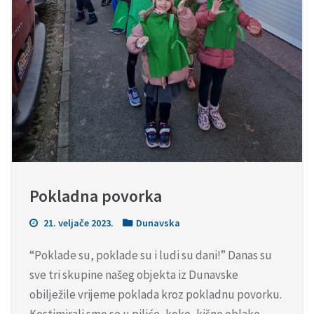
Pokladna povorka
21. veljače 2023.
Dunavska
“Poklade su, poklade su i ludi su dani!” Danas su
sve tri skupine našeg objekta iz Dunavske
obilježile vrijeme poklada kroz pokladnu povorku.
Kostimirali smo se u piliće, koke, kišne oblake,