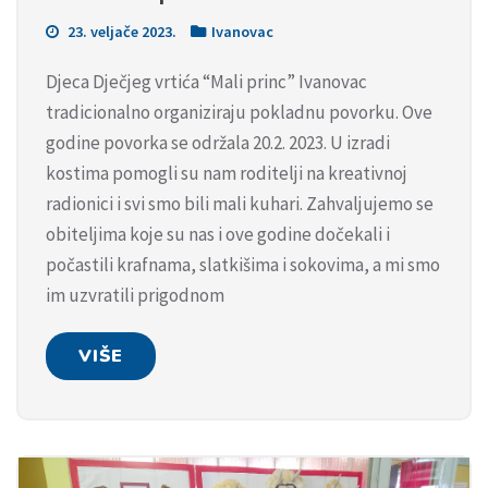
23. veljače 2023.
Ivanovac
Djeca Dječjeg vrtića “Mali princ” Ivanovac
tradicionalno organiziraju pokladnu povorku. Ove
godine povorka se održala 20.2. 2023. U izradi
kostima pomogli su nam roditelji na kreativnoj
radionici i svi smo bili mali kuhari. Zahvaljujemo se
obiteljima koje su nas i ove godine dočekali i
počastili krafnama, slatkišima i sokovima, a mi smo
im uzvratili prigodnom
VIŠE