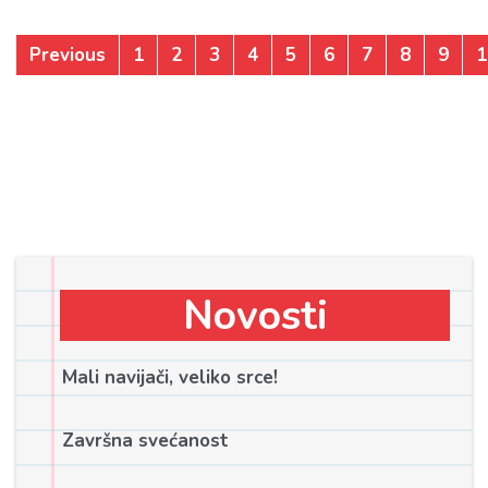
Previous
1
2
3
4
5
6
7
8
9
1
Novosti
Mali navijači, veliko srce!
Završna svećanost