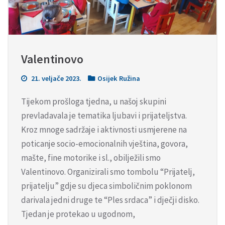
Valentinovo
21. veljače 2023.
Osijek Ružina
Tijekom prošloga tjedna, u našoj skupini
prevladavala je tematika ljubavi i prijateljstva.
Kroz mnoge sadržaje i aktivnosti usmjerene na
poticanje socio-emocionalnih vještina, govora,
mašte, fine motorike i sl., obilježili smo
Valentinovo. Organizirali smo tombolu “Prijatelj,
prijatelju” gdje su djeca simboličnim poklonom
darivala jedni druge te “Ples srdaca” i dječji disko.
Tjedan je protekao u ugodnom,