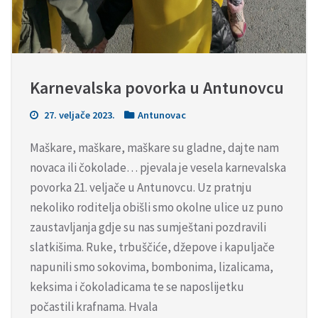
Karnevalska povorka u Antunovcu
27. veljače 2023.
Antunovac
Maškare, maškare, maškare su gladne, dajte nam
novaca ili čokolade… pjevala je vesela karnevalska
povorka 21. veljače u Antunovcu. Uz pratnju
nekoliko roditelja obišli smo okolne ulice uz puno
zaustavljanja gdje su nas sumještani pozdravili
slatkišima. Ruke, trbuščiće, džepove i kapuljače
napunili smo sokovima, bombonima, lizalicama,
keksima i čokoladicama te se naposlijetku
počastili krafnama. Hvala