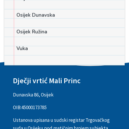
Osijek Dunavska
Osijek Ružina
Vuka
Dječji vrtić Mali Princ
Dunavska 86, Osijek
OIB:
45000173785
Ustanova upisana u sudski registar Trgovačkog
suda u Osijeku pod matičnim brojem subjekta