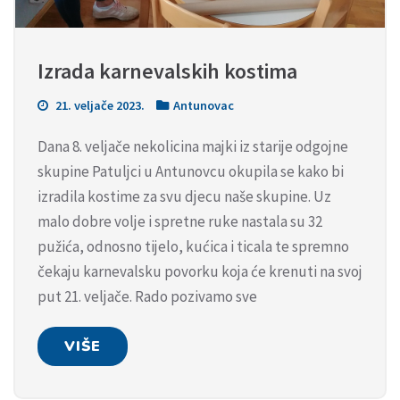
Izrada karnevalskih kostima
21. veljače 2023.
Antunovac
Dana 8. veljače nekolicina majki iz starije odgojne
skupine Patuljci u Antunovcu okupila se kako bi
izradila kostime za svu djecu naše skupine. Uz
malo dobre volje i spretne ruke nastala su 32
pužića, odnosno tijelo, kućica i ticala te spremno
čekaju karnevalsku povorku koja će krenuti na svoj
put 21. veljače. Rado pozivamo sve
VIŠE