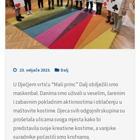
23. veljače 2023.
Dalj
U Dječjem vrtiću “Mali princ” Dalj obilježili smo
maskenbal. Danima smo uživali u veselim, šarenim
i zabavnim pokladnim aktivnostima i oblačenju u
maštovite kostime. Djeca svih odgojnih skupina su
prošetala ulicama svoga mjesta kako bi
predstavila svoje kreativne kostime, a vanjske
suradnike počastili smo krofnama.