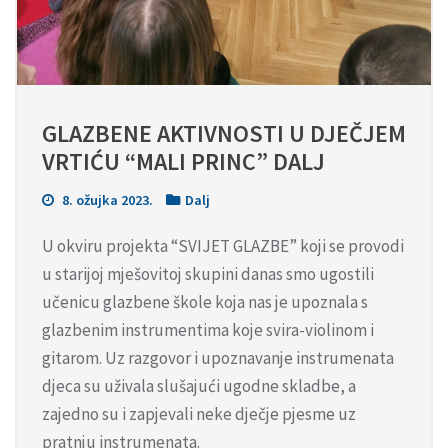
GLAZBENE AKTIVNOSTI U DJEČJEM 
VRTIĆU “MALI PRINC” DALJ
8. ožujka 2023.
Dalj
U okviru projekta “SVIJET GLAZBE” koji se provodi
u starijoj mješovitoj skupini danas smo ugostili
učenicu glazbene škole koja nas je upoznala s
glazbenim instrumentima koje svira-violinom i
gitarom. Uz razgovor i upoznavanje instrumenata
djeca su uživala slušajući ugodne skladbe, a
zajedno su i zapjevali neke dječje pjesme uz
pratnju instrumenata.