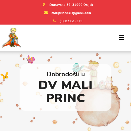
Dunavska 86, 31000 Osijek
maliprinc031@gmail.com
(0)31/351-379
Dobrodošli u
DV MALI
PRINC