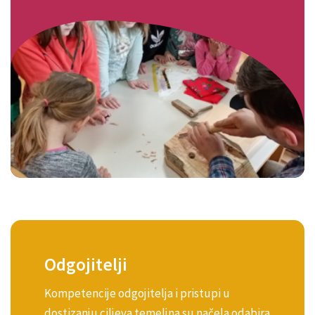
Odgojitelji
Kompetencije odgojitelja i pristupi u
dostizanju ciljeva temeljna su načela odabira